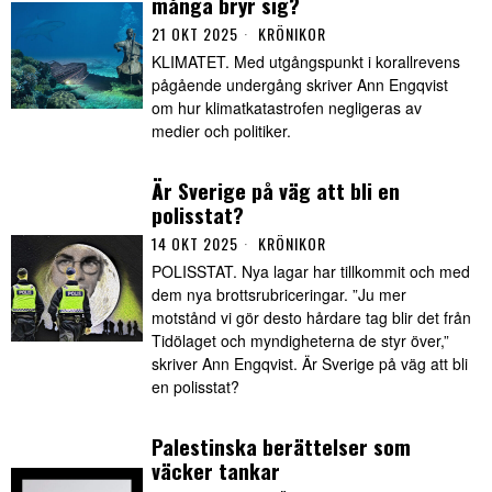
många bryr sig?
21 OKT 2025
KRÖNIKOR
KLIMATET. Med utgångspunkt i korallrevens
pågående undergång skriver Ann Engqvist
om hur klimatkatastrofen negligeras av
medier och politiker.
Är Sverige på väg att bli en
polisstat?
14 OKT 2025
KRÖNIKOR
POLISSTAT. Nya lagar har tillkommit och med
dem nya brottsrubriceringar. ”Ju mer
motstånd vi gör desto hårdare tag blir det från
Tidölaget och myndigheterna de styr över,”
skriver Ann Engqvist. Är Sverige på väg att bli
en polisstat?
Palestinska berättelser som
väcker tankar