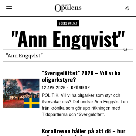
SÖKRESULTAT
"Ann Engqvist"
”Sverigelöftet” 2026 – Vill vi ha
oligarkstyre?
12 APR 2026
KRÖNIKOR
POLITIK. Vill vi ha oligarker som styr och
övervakar oss? Det undrar Ann Engqvist i en
frän krönika som gör upp räkningen med
Tidöpartierna och ”Sverigelöftet”.
Korallreven håller på att dö – hur